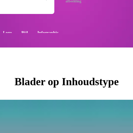
afbeelding
Logo
Pijl
Infographic
Blader op Inhoudstype