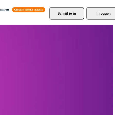
lannen
Schrijf je
 in
Inloggen