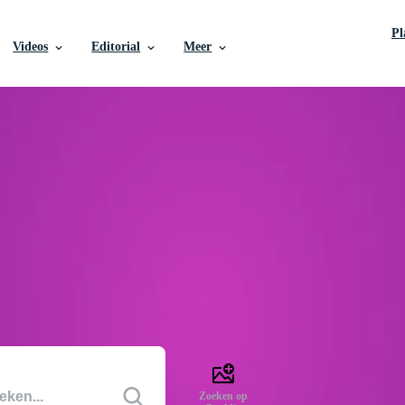
P
Videos
Editorial
Meer
s vectoren
 voor uw ontwerp, waarbij elke dag duizenden
ratis achtergronden, afbeeldingen, clipart,
 veilig zijn voor commercieel gebruik.
Zoeken op