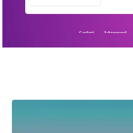
Alle Afbeeldingen
Foto's
PNGs
PSDs
SVGs
Trending:
Confetti
Achtergrond
Sjablonen
Vectoren
Videos
Motion graphics
Redactionele Afbeeldingen
Redactionele Evenementen