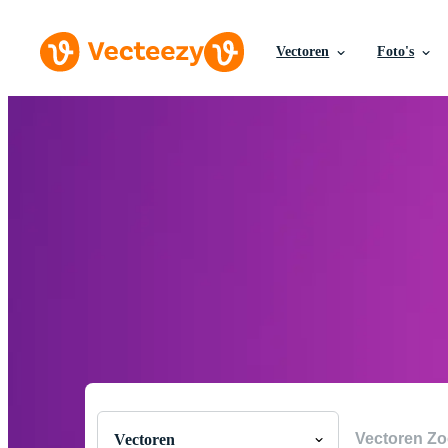
Vectoren
Foto's
Ontdek grati
Vind de beste royaltyvrije vectoren en illustraties
nieuwe afbeeldingen worden toegevoegd. Download g
tekeningen, pictogrammen, logo's en meer die
Vectoren