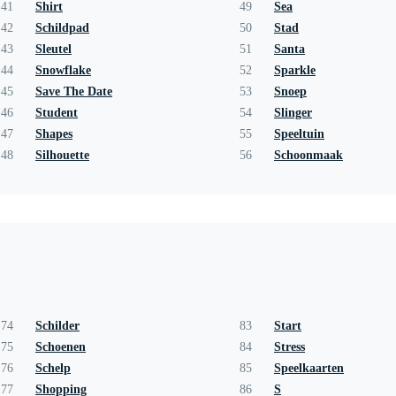
41
Shirt
49
Sea
42
Schildpad
50
Stad
43
Sleutel
51
Santa
44
Snowflake
52
Sparkle
45
Save The Date
53
Snoep
46
Student
54
Slinger
47
Shapes
55
Speeltuin
48
Silhouette
56
Schoonmaak
74
Schilder
83
Start
75
Schoenen
84
Stress
76
Schelp
85
Speelkaarten
77
Shopping
86
S