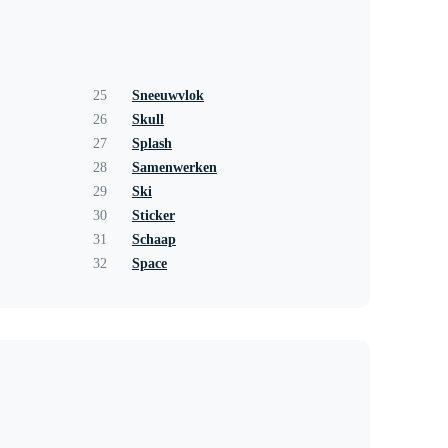
25
Sneeuwvlok
26
Skull
27
Splash
28
Samenwerken
29
Ski
30
Sticker
31
Schaap
32
Space