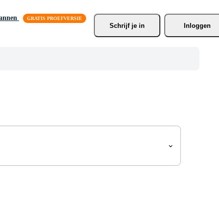
lannen
Schrijf je
 in
Inloggen