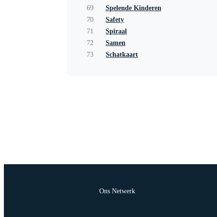
69
Spelende Kinderen
70
Safety
71
Spiraal
72
Samen
73
Schatkaart
Ons Netwerk