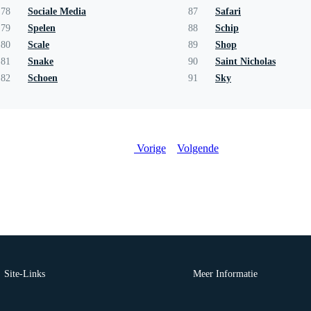
78
Sociale Media
87
Safari
79
Spelen
88
Schip
80
Scale
89
Shop
81
Snake
90
Saint Nicholas
82
Schoen
91
Sky
Vorige
Volgende
Site-Links
Meer Informatie