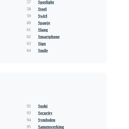
57
Spotlight
58
Stoel
59
Swirl
60
Spanje
61
Slang
62
Smartphone
63
Sign
64
Smile
92
Sushi
93
Security
94
Symbolen
95
Samenwerking