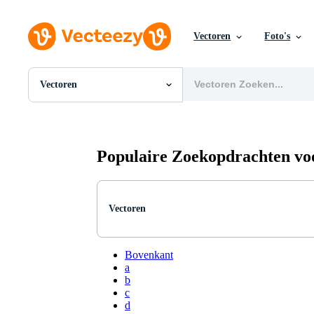
Vectoren
Foto's
Vectoren
Alle Afbeeldingen
Foto's
PNGs
PSDs
Populaire Zoekopdrachten vo
SVGs
Sjablonen
Vectoren
Videos
Vectoren
Motion graphics
Redactionele Afbeeldingen
Redactionele Evenementen
Bovenkant
a
b
c
d