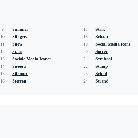
9
Summer
17
Strik
10
Slingers
18
Schaar
11
Snow
19
Social Media Icons
12
Stars
20
Soccer
13
Sociale Media Iconen
21
Symbool
14
Sneeuw
22
Stamp
15
Silhouet
23
Schild
16
Sterren
24
Strand