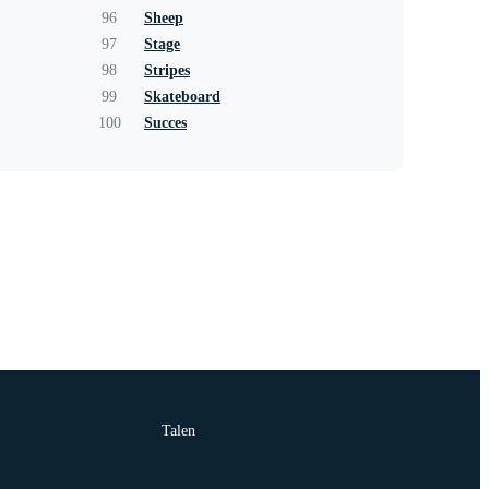
96
Sheep
97
Stage
98
Stripes
99
Skateboard
100
Succes
Talen