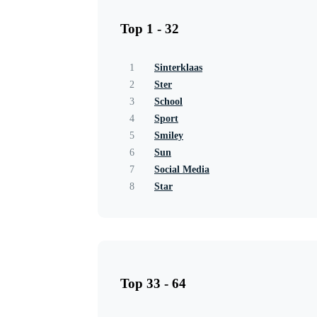
Top 1 - 32
1
Sinterklaas
2
Ster
3
School
4
Sport
5
Smiley
6
Sun
7
Social Media
8
Star
Top 33 - 64