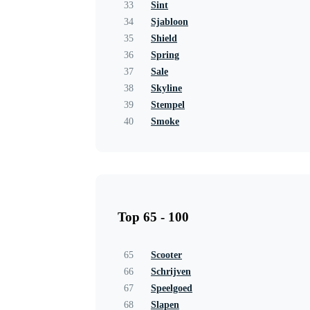
33
Sint
34
Sjabloon
35
Shield
36
Spring
37
Sale
38
Skyline
39
Stempel
40
Smoke
Top 65 - 100
65
Scooter
66
Schrijven
67
Speelgoed
68
Slapen