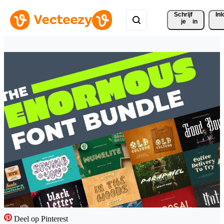
Schrijf 
In
je
in
Deel op Pinterest