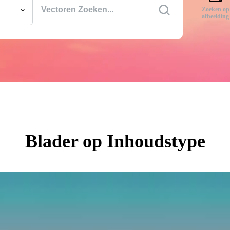
Zoeken op
afbeelding
ldingen
ementen
Blader op Inhoudstype