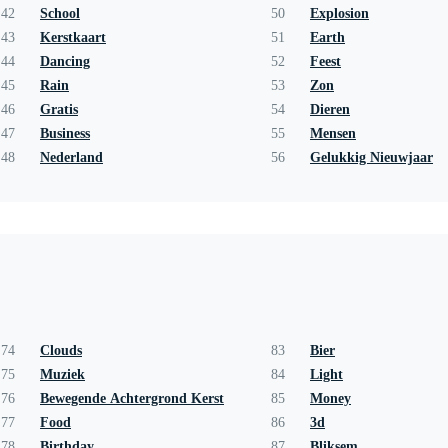
42
School
50
Explosion
43
Kerstkaart
51
Earth
44
Dancing
52
Feest
45
Rain
53
Zon
46
Gratis
54
Dieren
47
Business
55
Mensen
48
Nederland
56
Gelukkig Nieuwjaar
74
Clouds
83
Bier
75
Muziek
84
Light
76
Bewegende Achtergrond Kerst
85
Money
77
Food
86
3d
78
Birthday
87
Bliksem