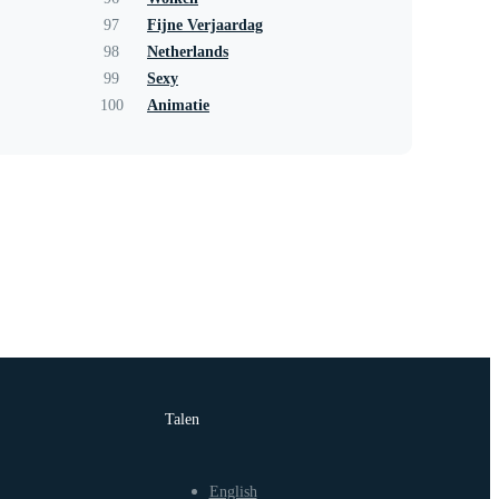
97
Fijne Verjaardag
98
Netherlands
99
Sexy
100
Animatie
Talen
English