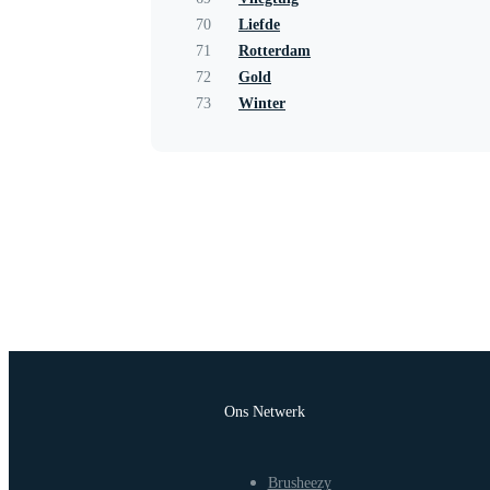
70
Liefde
71
Rotterdam
72
Gold
73
Winter
Ons Netwerk
Brusheezy