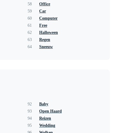
58
Office
59
Car
60
Computer
61
Free
62
Halloween
63
Regen
64
Sneeuw
92
Baby
93
Open Haard
94
Reizen
95
Wedding
96
Wolken