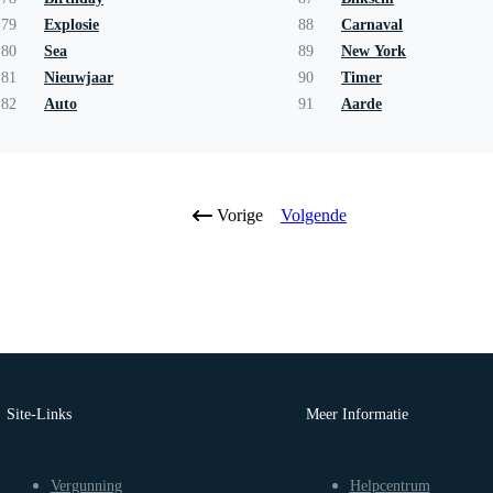
79
Explosie
88
Carnaval
80
Sea
89
New York
81
Nieuwjaar
90
Timer
82
Auto
91
Aarde
Vorige
Volgende
Site-Links
Meer Informatie
Vergunning
Helpcentrum