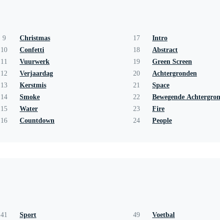
9
Christmas
17
Intro
10
Confetti
18
Abstract
11
Vuurwerk
19
Green Screen
12
Verjaardag
20
Achtergronden
13
Kerstmis
21
Space
14
Smoke
22
Bewegende Achtergro
15
Water
23
Fire
16
Countdown
24
People
41
Sport
49
Voetbal