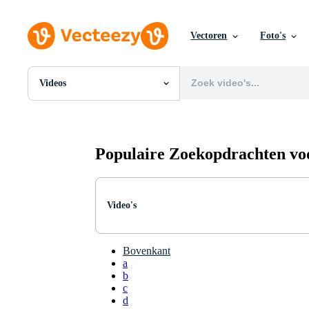
Vectoren
Foto's
Videos
Alle Afbeeldingen
Foto's
PNGs
PSDs
Populaire Zoekopdrachten vo
SVGs
Sjablonen
Vectoren
Videos
Video's
Motion graphics
Redactionele Afbeeldingen
Redactionele Evenementen
Bovenkant
a
b
c
d