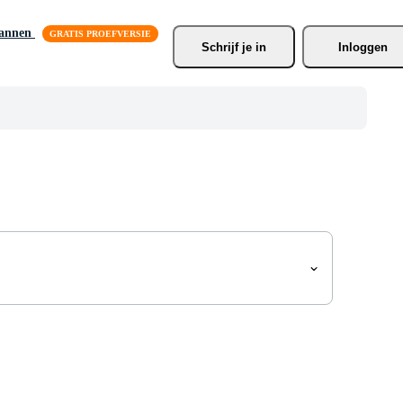
lannen
Schrijf je
 in
Inloggen