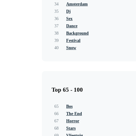
34
Amsterdam
35
Dj
36
Sex
37
Dance
38
Background
39
Festival
40
Snow
Top 65 - 100
65
Bos
66
The End
67
Horror
68
Stars
69
Vliegtuig