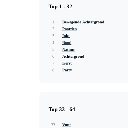
Top 1 - 32
1
Bewegende Achtergrond
2
Paarden
3
Inkt
4
Rood
5
Natuur
6
Achtergrond
7
Kerst
8
Party
Top 33 - 64
33
Vuur