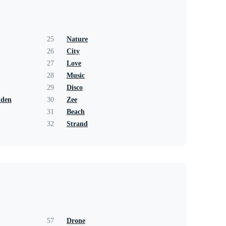
25
Nature
26
City
27
Love
28
Music
29
Disco
nden
30
Zee
31
Beach
32
Strand
57
Drone