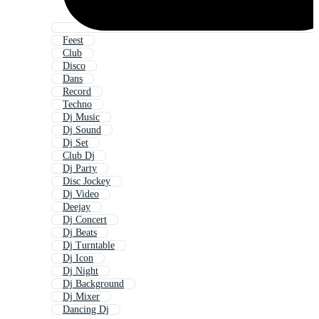
Feest
Club
Disco
Dans
Record
Techno
Dj Music
Dj Sound
Dj Set
Club Dj
Dj Party
Disc Jockey
Dj Video
Deejay
Dj Concert
Dj Beats
Dj Turntable
Dj Icon
Dj Night
Dj Background
Dj Mixer
Dancing Dj