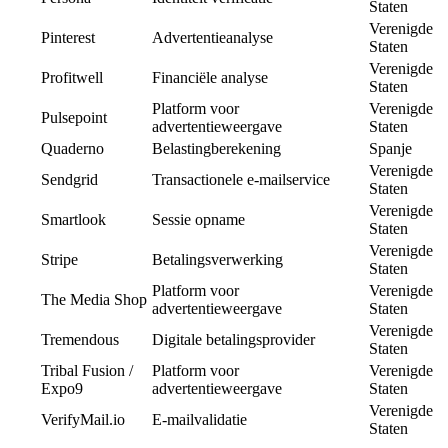
Staten
Verenigde
Pinterest
Advertentieanalyse
Staten
Verenigde
Profitwell
Financiële analyse
Staten
Platform voor
Verenigde
Pulsepoint
advertentieweergave
Staten
Quaderno
Belastingberekening
Spanje
Verenigde
Sendgrid
Transactionele e-mailservice
Staten
Verenigde
Smartlook
Sessie opname
Staten
Verenigde
Stripe
Betalingsverwerking
Staten
Platform voor
Verenigde
The Media Shop
advertentieweergave
Staten
Verenigde
Tremendous
Digitale betalingsprovider
Staten
Tribal Fusion /
Platform voor
Verenigde
Expo9
advertentieweergave
Staten
Verenigde
VerifyMail.io
E-mailvalidatie
Staten