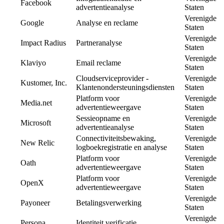
Facebook
advertentieanalyse
Staten
Verenigde
Google
Analyse en reclame
Staten
Verenigde
Impact Radius
Partneranalyse
Staten
Verenigde
Klaviyo
Email reclame
Staten
Cloudserviceprovider -
Verenigde
Kustomer, Inc.
Klantenondersteuningsdiensten
Staten
Platform voor
Verenigde
Media.net
advertentieweergave
Staten
Sessieopname en
Verenigde
Microsoft
advertentieanalyse
Staten
Connectiviteitsbewaking,
Verenigde
New Relic
logboekregistratie en analyse
Staten
Platform voor
Verenigde
Oath
advertentieweergave
Staten
Platform voor
Verenigde
OpenX
advertentieweergave
Staten
Verenigde
Payoneer
Betalingsverwerking
Staten
Verenigde
Persona
Identiteit verificatie