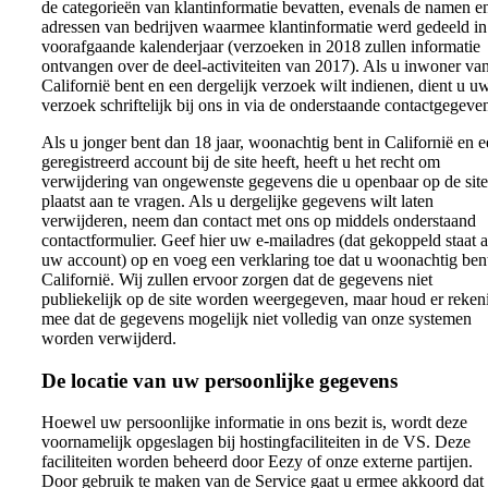
de categorieën van klantinformatie bevatten, evenals de namen e
adressen van bedrijven waarmee klantinformatie werd gedeeld in
voorafgaande kalenderjaar (verzoeken in 2018 zullen informatie
ontvangen over de deel-activiteiten van 2017). Als u inwoner va
Californië bent en een dergelijk verzoek wilt indienen, dient u u
verzoek schriftelijk bij ons in via de onderstaande contactgegeve
Als u jonger bent dan 18 jaar, woonachtig bent in Californië en 
geregistreerd account bij de site heeft, heeft u het recht om
verwijdering van ongewenste gegevens die u openbaar op de site
plaatst aan te vragen. Als u dergelijke gegevens wilt laten
verwijderen, neem dan contact met ons op middels onderstaand
contactformulier. Geef hier uw e-mailadres (dat gekoppeld staat 
uw account) op en voeg een verklaring toe dat u woonachtig bent
Californië. Wij zullen ervoor zorgen dat de gegevens niet
publiekelijk op de site worden weergegeven, maar houd er reken
mee dat de gegevens mogelijk niet volledig van onze systemen
worden verwijderd.
De locatie van uw persoonlijke gegevens
Hoewel uw persoonlijke informatie in ons bezit is, wordt deze
voornamelijk opgeslagen bij hostingfaciliteiten in de VS. Deze
faciliteiten worden beheerd door Eezy of onze externe partijen.
Door gebruik te maken van de Service gaat u ermee akkoord dat