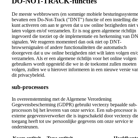
DO-NOT-TRACK-functies
De meeste webbrowsers (en sommige mobiele besturingssystem
bevatten een Do-Not-Track ("DNT") functie of een instelling die
kunt activeren om aan te geven dat u uw online bezigheden niet w
laten volgen en/of verzamelen. Er is nog geen algemene richtlijn
ingevoerd die toeziet op de implementatie en herkenning van D
signalen. We reageren momenteel dan ook niet op DNT-
browsersignalen of andere functionaliteiten die automatisch
doorgeven dat u uw online bezigheden niet wilt laten volgen en/
verzamelen. Als er een algemene richtlijn voor het online volgen
gebruikers wordt opgesteld die we in de toekomst zullen moeten
volgen, zullen we u hierover informeren in een nieuwe versie va
dit privacybeleid.
sub-processors
In overeenstemming met de Algemene Verordening
Gegevensbescherming (GDPR) gebruikt vecteezy bepaalde sub-
processors bij het leveren van onze service. Een sub-processor is
externe gegevensverwerker die is ingeschakeld door vecteezy di
toegang heeft tot uw persoonlijke gegevens om onze service te
ondersteunen.