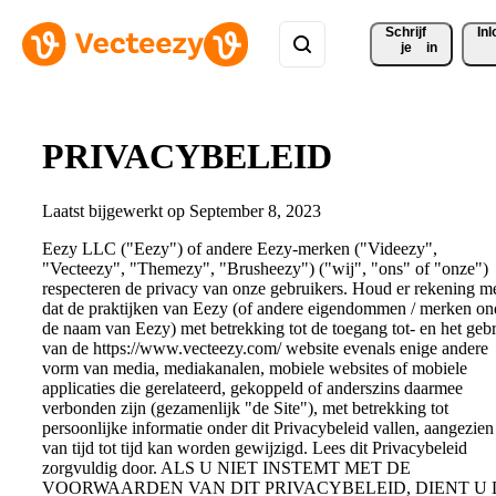
Schrijf 
In
je
in
PRIVACYBELEID
Laatst bijgewerkt op September 8, 2023
Eezy LLC ("Eezy") of andere Eezy-merken ("Videezy",
"Vecteezy", "Themezy", "Brusheezy") ("wij", "ons" of "onze")
respecteren de privacy van onze gebruikers. Houd er rekening m
dat de praktijken van Eezy (of andere eigendommen / merken on
de naam van Eezy) met betrekking tot de toegang tot- en het geb
van de https://www.vecteezy.com/ website evenals enige andere
vorm van media, mediakanalen, mobiele websites of mobiele
applicaties die gerelateerd, gekoppeld of anderszins daarmee
verbonden zijn (gezamenlijk "de Site"), met betrekking tot
persoonlijke informatie onder dit Privacybeleid vallen, aangezien 
van tijd tot tijd kan worden gewijzigd. Lees dit Privacybeleid
zorgvuldig door. ALS U NIET INSTEMT MET DE
VOORWAARDEN VAN DIT PRIVACYBELEID, DIENT U 