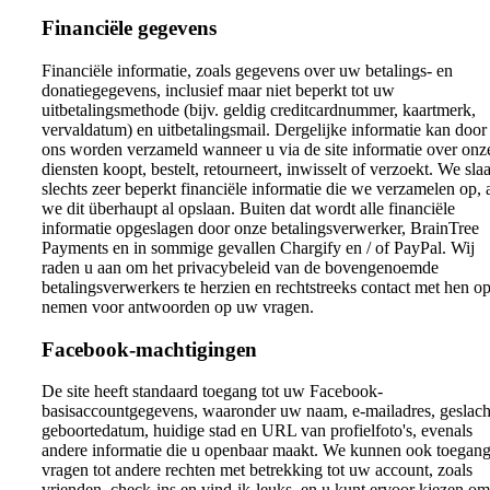
Financiële gegevens
Financiële informatie, zoals gegevens over uw betalings- en
donatiegegevens, inclusief maar niet beperkt tot uw
uitbetalingsmethode (bijv. geldig creditcardnummer, kaartmerk,
vervaldatum) en uitbetalingsmail. Dergelijke informatie kan door
ons worden verzameld wanneer u via de site informatie over onz
diensten koopt, bestelt, retourneert, inwisselt of verzoekt. We sla
slechts zeer beperkt financiële informatie die we verzamelen op, 
we dit überhaupt al opslaan. Buiten dat wordt alle financiële
informatie opgeslagen door onze betalingsverwerker, BrainTree
Payments en in sommige gevallen Chargify en / of PayPal. Wij
raden u aan om het privacybeleid van de bovengenoemde
betalingsverwerkers te herzien en rechtstreeks contact met hen op
nemen voor antwoorden op uw vragen.
Facebook-machtigingen
De site heeft standaard toegang tot uw Facebook-
basisaccountgegevens, waaronder uw naam, e-mailadres, geslach
geboortedatum, huidige stad en URL van profielfoto's, evenals
andere informatie die u openbaar maakt. We kunnen ook toegan
vragen tot andere rechten met betrekking tot uw account, zoals
vrienden, check-ins en vind-ik-leuks, en u kunt ervoor kiezen om