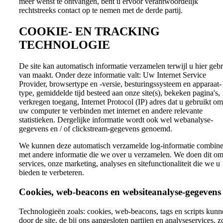
meer wenst te ontvangen, bent u ervoor verantwoordelijk
rechtstreeks contact op te nemen met de derde partij.
COOKIE- EN TRACKING
TECHNOLOGIE
De site kan automatisch informatie verzamelen terwijl u hier geb
van maakt. Onder deze informatie valt: Uw Internet Service
Provider, browsertype en -versie, besturingssysteem en apparaat-
type, gemiddelde tijd besteed aan onze site(s), bekeken pagina's,
verkregen toegang, Internet Protocol (IP) adres dat u gebruikt om
uw computer te verbinden met internet en andere relevante
statistieken. Dergelijke informatie wordt ook wel webanalyse-
gegevens en / of clickstream-gegevens genoemd.
We kunnen deze automatisch verzamelde log-informatie combin
met andere informatie die we over u verzamelen. We doen dit o
services, onze marketing, analyses en sitefunctionaliteit die we u
bieden te verbeteren.
Cookies, web-beacons en websiteanalyse-gegevens
Technologieën zoals: cookies, web-beacons, tags en scripts kunn
door de site, de bij ons aangesloten partijen en analyseservices, z