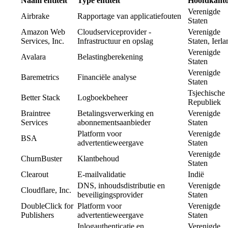
Naam entiteit
Type entiteit
Hoofdkant
Verenigde
Airbrake
Rapportage van applicatiefouten
Staten
Amazon Web
Cloudserviceprovider -
Verenigde
Services, Inc.
Infrastructuur en opslag
Staten, Ierla
Verenigde
Avalara
Belastingberekening
Staten
Verenigde
Baremetrics
Financiële analyse
Staten
Tsjechische
Better Stack
Logboekbeheer
Republiek
Braintree
Betalingsverwerking en
Verenigde
Services
abonnementsaanbieder
Staten
Platform voor
Verenigde
BSA
advertentieweergave
Staten
Verenigde
ChurnBuster
Klantbehoud
Staten
Clearout
E-mailvalidatie
Indië
DNS, inhoudsdistributie en
Verenigde
Cloudflare, Inc.
beveiligingsprovider
Staten
DoubleClick for
Platform voor
Verenigde
Publishers
advertentieweergave
Staten
Inlogauthenticatie en
Verenigde