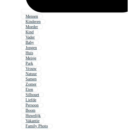
Mensen
Kinderen
Moeder
Kind
Vader
Baby
Jongen
Huis
Meisje
Park
Vrouw
Natuur
Samen
Zomer
Eten
Silhouet
Liefde
Persoon
Boom
Huwelijk
Vakantie
Family Photo