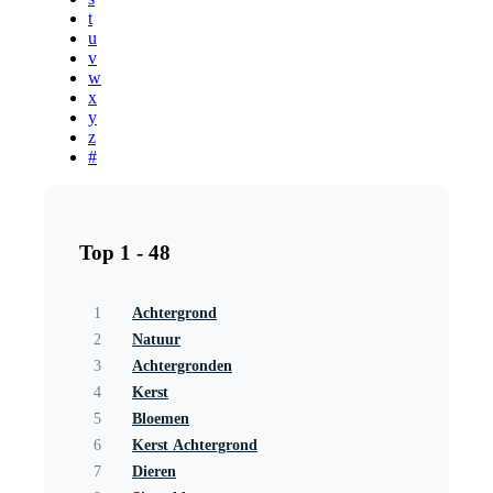
t
u
v
w
x
y
z
#
Top 1 - 48
1
Achtergrond
2
Natuur
3
Achtergronden
4
Kerst
5
Bloemen
6
Kerst Achtergrond
7
Dieren