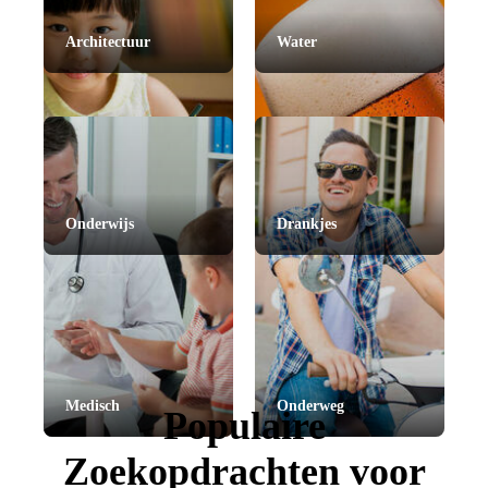
Architectuur
Water
Onderwijs
Drankjes
Medisch
Onderweg
Populaire
Zoekopdrachten voor