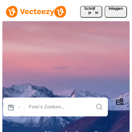
Schrijf 
Inloggen
je
in
Ontdek gratis foto's
Vind de beste royaltyvrije foto's en afbeeldingen voor uw ontwerp,
waarbij elke dag duizenden nieuwe afbeeldingen worden
toegevoegd. Download gratis foto's van achtergronden, natuur,
zaken, eten en meer die veilig zijn voor commercieel gebruik.
Alle Afbeeldingen
Foto's
PNGs
PSDs