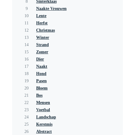
8
Sinterklaas
9
Naakte Vrouwen
10
Lente
11
Herfst
12
Christmas
13
Winter
14
Strand
15
Zomer
16
Dier
17
Naakt
18
Hond
19
Pasen
20
Bloem
21
Bos
22
Mensen
23
Voetbal
24
Landschap
25
Kerstmis
26
Abstract