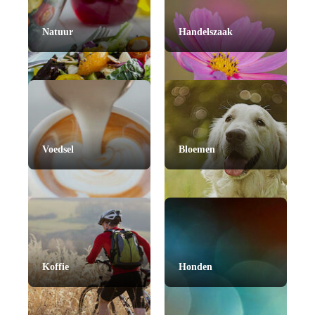
Natuur
Handelszaak
Voedsel
Bloemen
Koffie
Honden