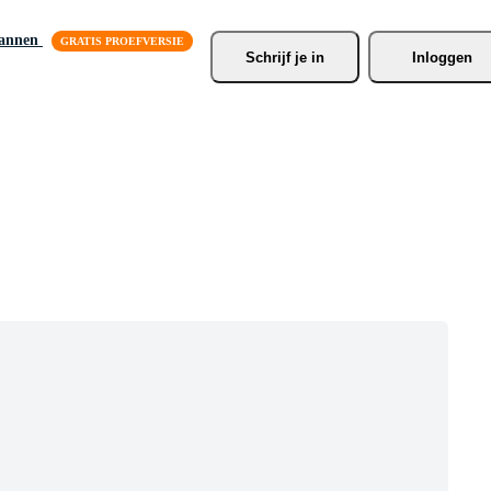
lannen
Schrijf je
 in
Inloggen