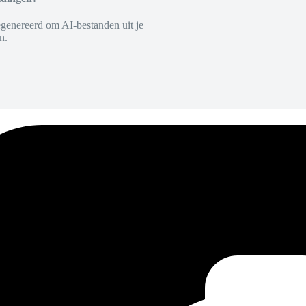
egenereerd om AI-bestanden uit je
n.