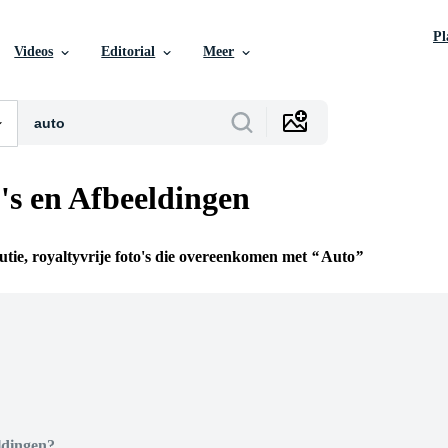
P
Videos
Editorial
Meer
's en Afbeeldingen
utie, royaltyvrije foto's die overeenkomen met
Auto
n
ldingen?