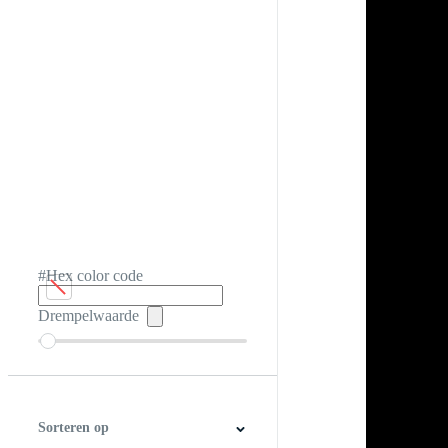
#Hex color code
Drempelwaarde
Sorteren op