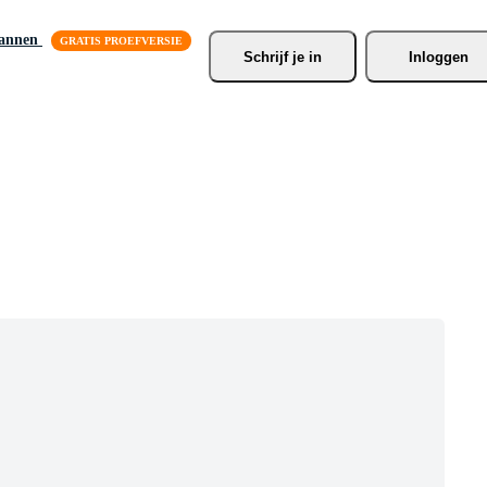
lannen
Schrijf je
 in
Inloggen