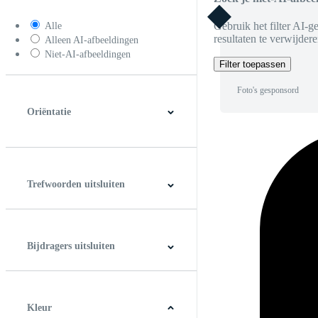
Gebruik het filter AI-g
Alle
resultaten te verwijdere
Alleen AI-afbeeldingen
Niet-AI-afbeeldingen
Filter toepassen
Foto's gesponsord
Oriëntatie
Horizontaal
Verticaal
Vierkant
Panoramic
Trefwoorden uitsluiten
Bijdragers uitsluiten
Kleur