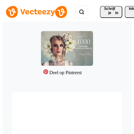
Schrijf 
In
je
in
Deel op Pinterest