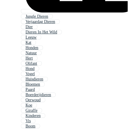
Jungle Dieren
Verjaardag Dieren
Dier
Dieren In Het Wild
Leeuw
Kat
Honden
Natuur
Hert
Olifant
Hond
Vogel
Huisdieren
Bloemen
Paard
Boerderijdieren
Oerwoud
Koe
Giraffe
Kinderen
Vis
Boom