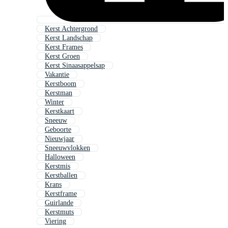
Kerst Achtergrond
Kerst Landschap
Kerst Frames
Kerst Groen
Kerst Sinaasappelsap
Vakantie
Kerstboom
Kerstman
Winter
Kerstkaart
Sneeuw
Geboorte
Nieuwjaar
Sneeuwvlokken
Halloween
Kerstmis
Kerstballen
Krans
Kerstframe
Guirlande
Kerstmuts
Viering