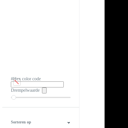
#Hex color code
Drempelwaarde
Sorteren op