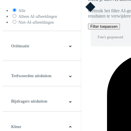
Gebruik het filter AI-g
Alle
resultaten te verwijdere
Alleen AI-afbeeldingen
Niet-AI-afbeeldingen
Filter toepassen
Foto's gesponsord
Oriëntatie
Horizontaal
Verticaal
Vierkant
Panoramic
Trefwoorden uitsluiten
Bijdragers uitsluiten
Kleur