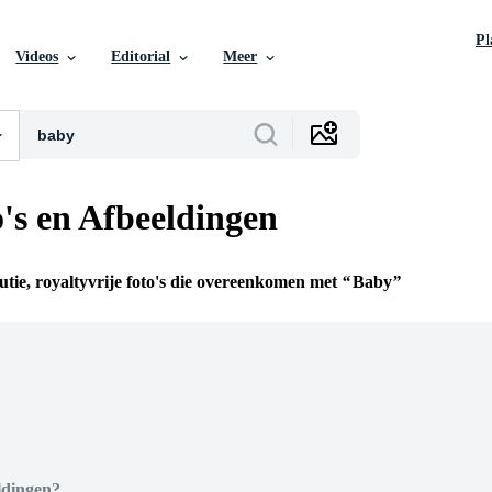
P
Videos
Editorial
Meer
's en Afbeeldingen
utie, royaltyvrije foto's die overeenkomen met
Baby
n
ldingen?