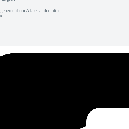
egenereerd om AI-bestanden uit je
n.