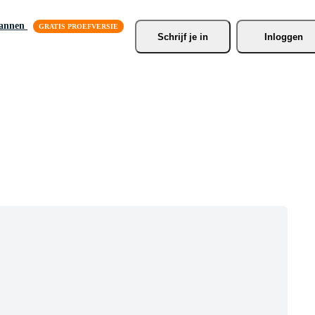
lannen
Schrijf je
 in
Inloggen