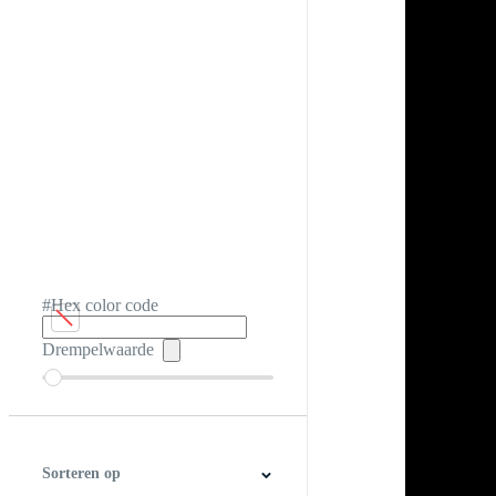
#Hex color code
Drempelwaarde
Sorteren op