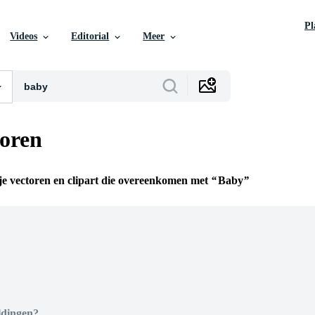
P
Videos
Editorial
Meer
oren
ije vectoren en clipart die overeenkomen met
Baby
n
ldingen?