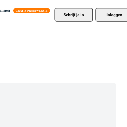
lannen
Schrijf je
 in
Inloggen