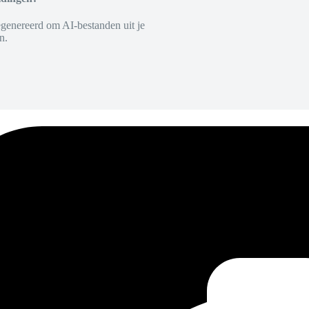
egenereerd om AI-bestanden uit je
n.