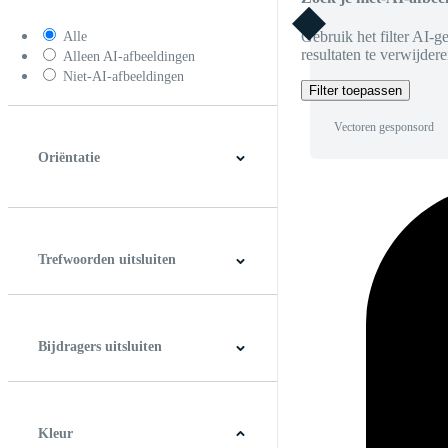
Gebruik het filter AI-g
Alle
resultaten te verwijdere
Alleen AI-afbeeldingen
Niet-AI-afbeeldingen
Filter toepassen
Vectoren gesponsord
Oriëntatie
Horizontaal
Verticaal
Vierkant
Panoramic
Trefwoorden uitsluiten
Bijdragers uitsluiten
Kleur