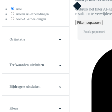
Gebruik het filter AI-g
Alle
resultaten te verwijdere
Alleen AI-afbeeldingen
Niet-AI-afbeeldingen
Filter toepassen
Foto's gesponsord
Oriëntatie
Horizontaal
Verticaal
Vierkant
Panoramic
Trefwoorden uitsluiten
Bijdragers uitsluiten
Kleur