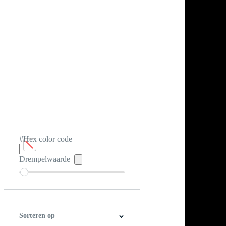
#Hex color code
Drempelwaarde
Sorteren op