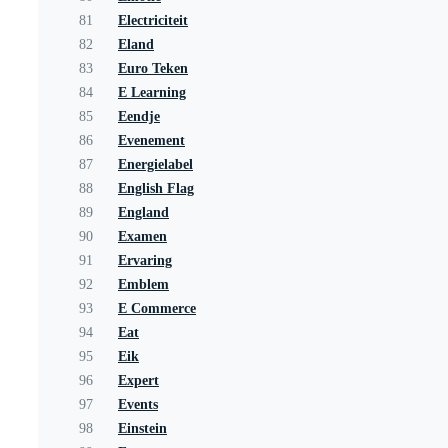
81
Electriciteit
82
Eland
83
Euro Teken
84
E Learning
85
Eendje
86
Evenement
87
Energielabel
88
English Flag
89
England
90
Examen
91
Ervaring
92
Emblem
93
E Commerce
94
Eat
95
Eik
96
Expert
97
Events
98
Einstein