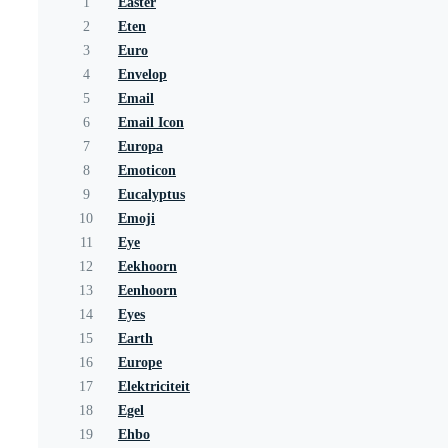
1
Easter
2
Eten
3
Euro
4
Envelop
5
Email
6
Email Icon
7
Europa
8
Emoticon
9
Eucalyptus
10
Emoji
11
Eye
12
Eekhoorn
13
Eenhoorn
14
Eyes
15
Earth
16
Europe
17
Elektriciteit
18
Egel
19
Ehbo