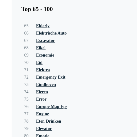
Top 65 - 100
65
Elderly
66
Elektrische Auto
67
Excavator
68
Eikel
69
Economie
70
Eid
71
Elektra
72
Emergency Exit
73
Eindhoven
74
Eieren
75
Error
76
Europe Map Eps
77
Engine
78
Eten Drinken
79
Elevator
80
Emotie