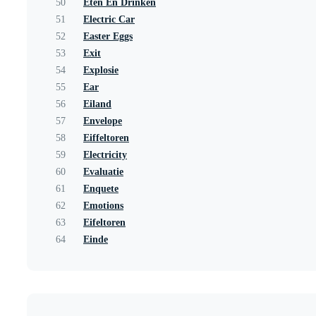
50
Eten En Drinken
51
Electric Car
52
Easter Eggs
53
Exit
54
Explosie
55
Ear
56
Eiland
57
Envelope
58
Eiffeltoren
59
Electricity
60
Evaluatie
61
Enquete
62
Emotions
63
Eifeltoren
64
Einde