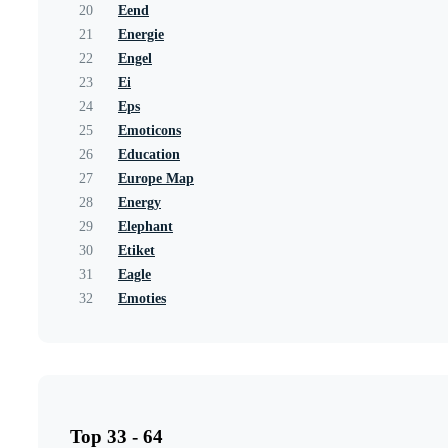
20
Eend
21
Energie
22
Engel
23
Ei
24
Eps
25
Emoticons
26
Education
27
Europe Map
28
Energy
29
Elephant
30
Etiket
31
Eagle
32
Emoties
Top 33 - 64