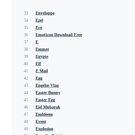
33
Enveloppe
34
Ezel
35
Eco
36
Emoticon Download Free
37
E
38
Emmer
39
Egypte
40
Elf
41
E Mail
42
Egg
43
Engelse Vlag
44
Easter Bunny
45
Easter Egg
46
Eid Mubarak
47
Embleem
48
Event
49
Explosion