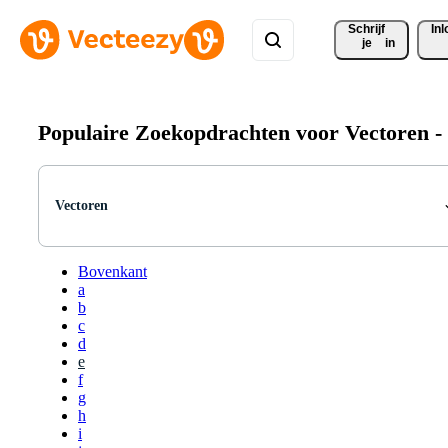
Schrijf 
In
je
in
Populaire Zoekopdrachten voor Vectoren -
Vectoren
Bovenkant
a
b
c
d
e
f
g
h
i