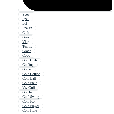
Sport
Spel
Bal
Spelen
Club
Gras
Vlag
Tennis
Groen
Goud
Golf Club
Golfing
Golfer
Golf Course
Golf Ball
Golf Field
Vw Golf
Golfball
Golf Swing
Golf Icon
Golf Player
Golf Hole