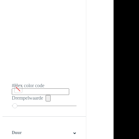
#Hex color code
Drempelwaarde
Duur