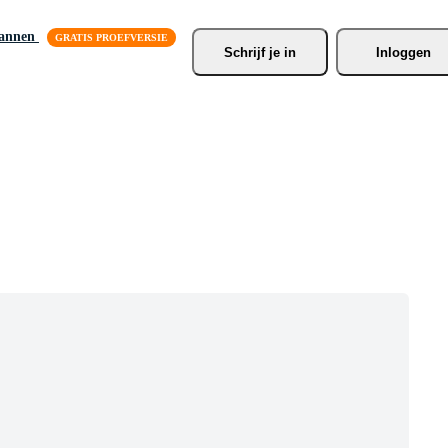
lannen
Schrijf je
 in
Inloggen