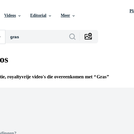
P
Videos
Editorial
Meer
os
tie, royaltyvrije video's die overeenkomen met
Gras
n
ldingen?