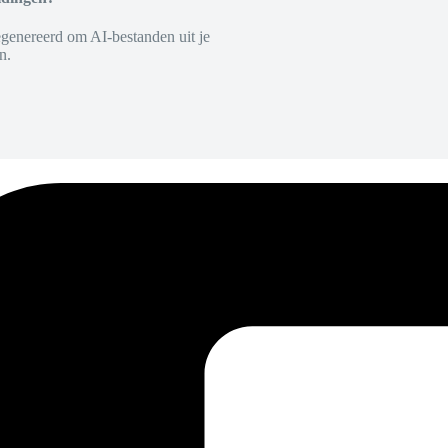
egenereerd om AI-bestanden uit je
n.