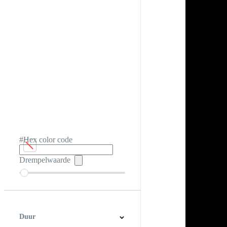
#Hex color code
Drempelwaarde
Duur