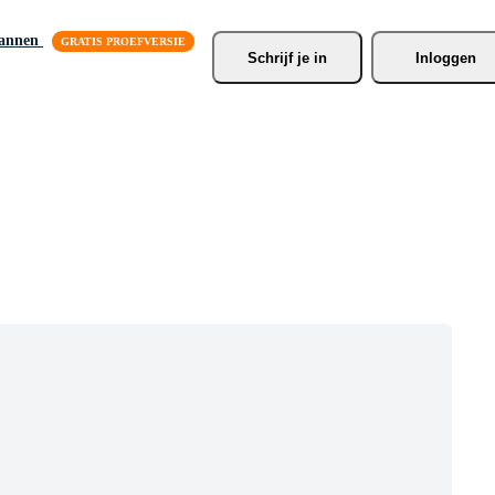
lannen
Schrijf je
 in
Inloggen