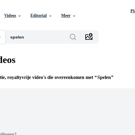
P
Videos
Editorial
Meer
deos
tie, royaltyvrije video's die overeenkomen met
Spelen
n
ldingen?