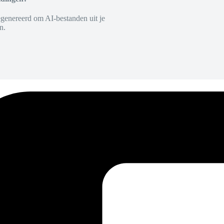
egenereerd om AI-bestanden uit je
n.