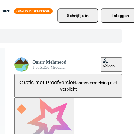
lannen
Schrijf je
 in
Inloggen
Qaisir Mehmood
Volgen
1.316.356 Middelen
Gratis met Proefversie
Naamsvermelding niet
verplicht