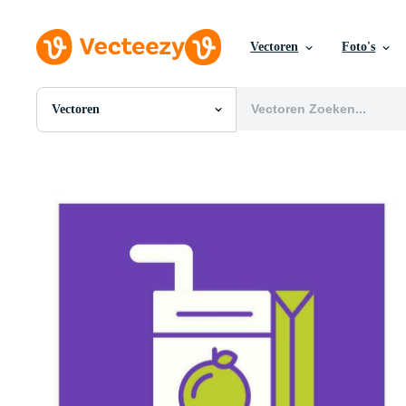
Vectoren
Foto's
Vectoren
Alle Afbeeldingen
Foto's
PNGs
PSDs
SVGs
Sjablonen
Vectoren
Videos
Motion graphics
Redactionele Afbeeldingen
Redactionele Evenementen