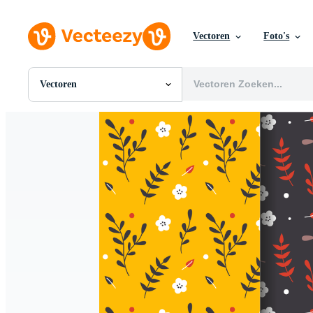
Vectoren
Foto's
Vectoren
Alle Afbeeldingen
Foto's
PNGs
PSDs
SVGs
Sjablonen
Vectoren
Videos
Motion graphics
Redactionele Afbeeldingen
Redactionele Evenementen