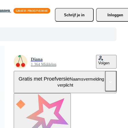
lannen
Schrijf je
 in
Inloggen
Diana
Volgen
1.364 Middelen
Gratis met Proefversie
Naamsvermelding niet
verplicht