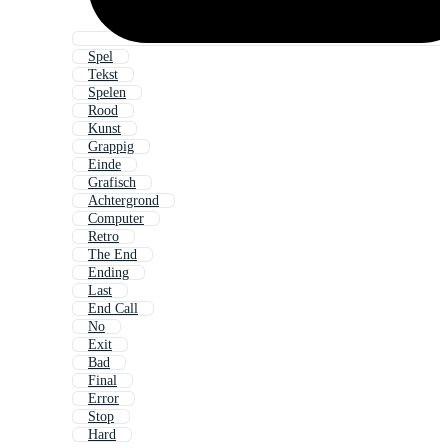
Spel
Tekst
Spelen
Rood
Kunst
Grappig
Einde
Grafisch
Achtergrond
Computer
Retro
The End
Ending
Last
End Call
No
Exit
Bad
Final
Error
Stop
Hard