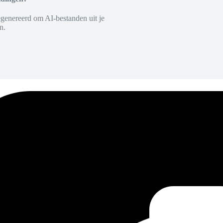
egenereerd om AI-bestanden uit je
n.