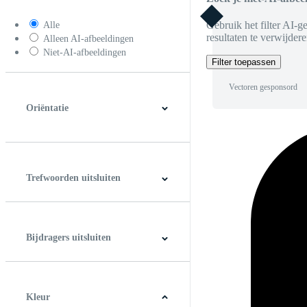
Gebruik het filter AI-g
Alle
resultaten te verwijdere
Alleen AI-afbeeldingen
Niet-AI-afbeeldingen
Filter toepassen
Vectoren gesponsord
Oriëntatie
Horizontaal
Verticaal
Vierkant
Panoramic
Trefwoorden uitsluiten
Bijdragers uitsluiten
Kleur