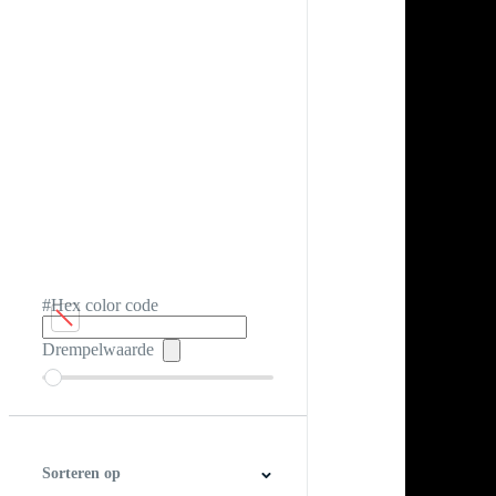
#Hex color code
Drempelwaarde
Sorteren op