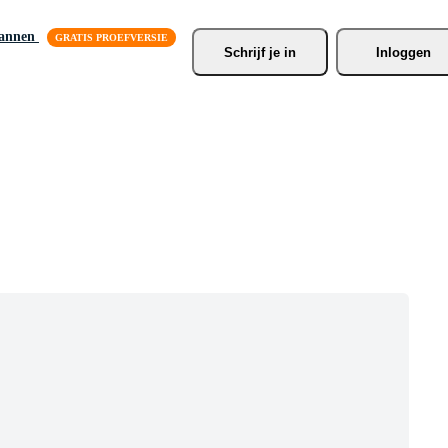
lannen
Schrijf je
 in
Inloggen