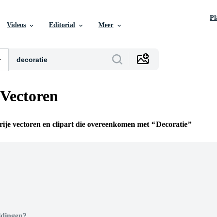
P
Videos
Editorial
Meer
 Vectoren
rije vectoren en clipart die overeenkomen met
Decoratie
n
ldingen?