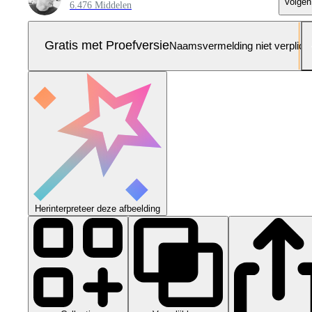
Volgen
6.476 Middelen
Gratis met Proefversie
Naamsvermelding niet verplich
Herinterpreteer deze afbeelding