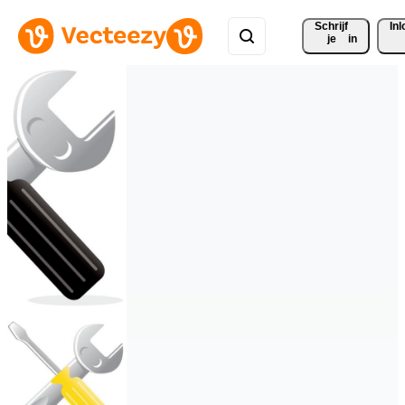
Schrijf 
In
je
in