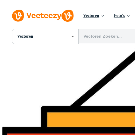
Vectoren
Foto's
Vectoren
Alle Afbeeldingen
Foto's
PNGs
PSDs
SVGs
Sjablonen
Vectoren
Videos
Motion graphics
Redactionele Afbeeldingen
Redactionele Evenementen