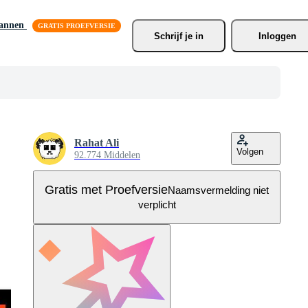
lannen
Schrijf je
 in
Inloggen
Rahat Ali
Volgen
92.774 Middelen
Gratis met Proefversie
Naamsvermelding niet
verplicht