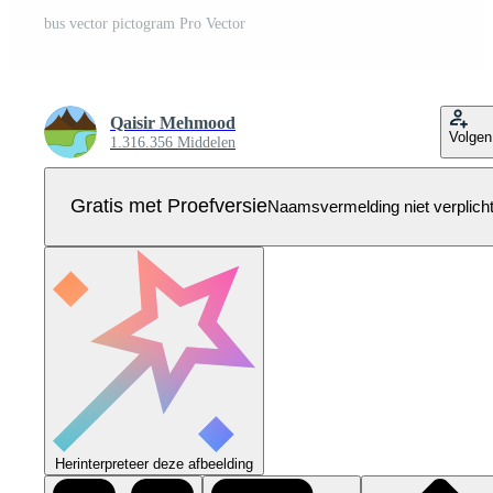
bus vector pictogram Pro Vector
Qaisir Mehmood
Volgen
1.316.356 Middelen
Gratis met Proefversie
Naamsvermelding niet verplich
Herinterpreteer deze afbeelding