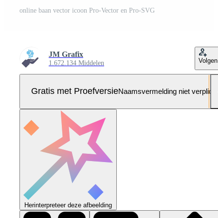
online baan vector icoon Pro-Vector en Pro-SVG
JM Grafix
Volgen
1.672.134 Middelen
Gratis met Proefversie
Naamsvermelding niet verplich
Herinterpreteer deze afbeelding