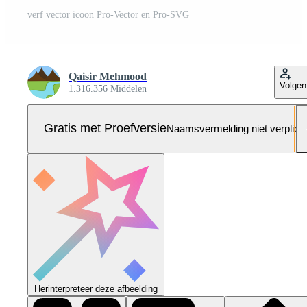
verf vector icoon Pro-Vector en Pro-SVG
Qaisir Mehmood
Volgen
1.316.356 Middelen
Gratis met Proefversie
Naamsvermelding niet verplich
Herinterpreteer deze afbeelding