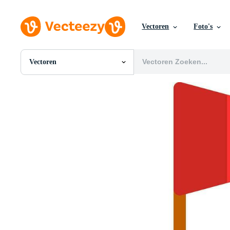
Vectoren
Foto's
Vectoren
Alle Afbeeldingen
Foto's
PNGs
PSDs
SVGs
Sjablonen
Vectoren
Videos
Motion graphics
Redactionele Afbeeldingen
Redactionele Evenementen