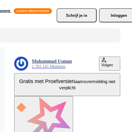
lannen
Schrijf je
 in
Inloggen
Muhammad Usman
Volgen
2.783.145 Middelen
Gratis met Proefversie
Naamsvermelding niet
verplicht