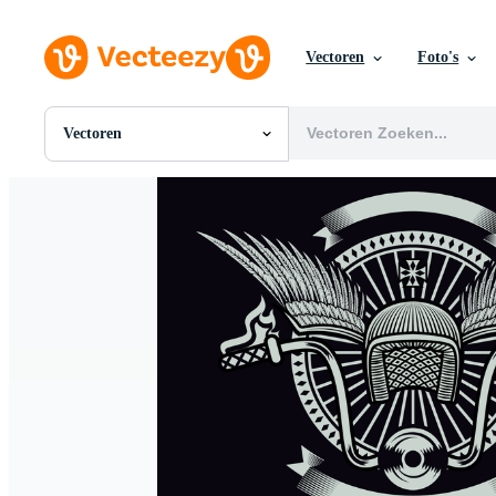
Vectoren
Foto's
Vectoren
Alle Afbeeldingen
Foto's
PNGs
PSDs
SVGs
Sjablonen
Vectoren
Videos
Motion graphics
Redactionele Afbeeldingen
Redactionele Evenementen