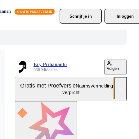
lannen
Schrijf je
 in
Inloggen
Ery Prihananto
Volgen
938 Middelen
Gratis met Proefversie
Naamsvermelding niet
verplicht