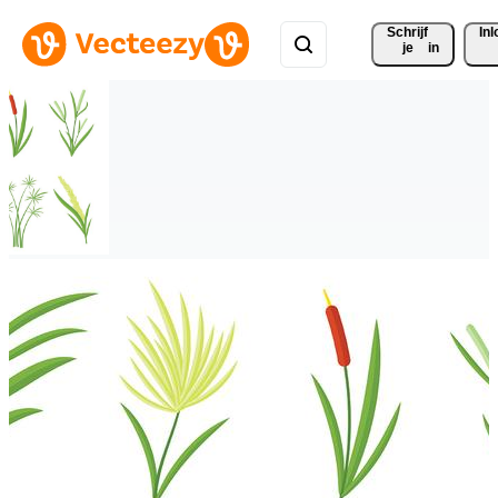
Schrijf 
In
je
in