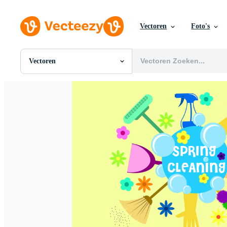
Vectoren
Foto's
Vectoren
Alle Afbeeldingen
Foto's
PNGs
PSDs
SVGs
Sjablonen
Vectoren
Videos
Motion graphics
Redactionele Afbeeldingen
Redactionele Evenementen