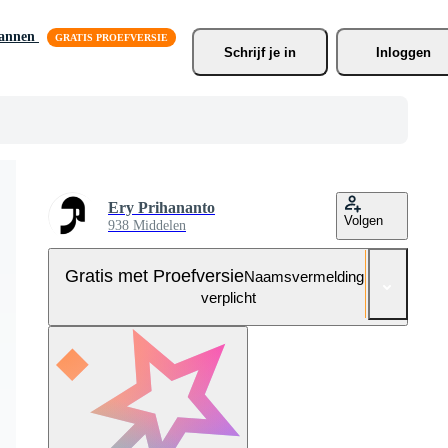
lannen
Schrijf je
 in
Inloggen
Ery Prihananto
Volgen
938 Middelen
Gratis met Proefversie
Naamsvermelding niet
verplicht