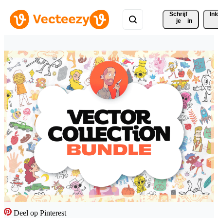
Schrijf 
In
je
in
Deel op Pinterest