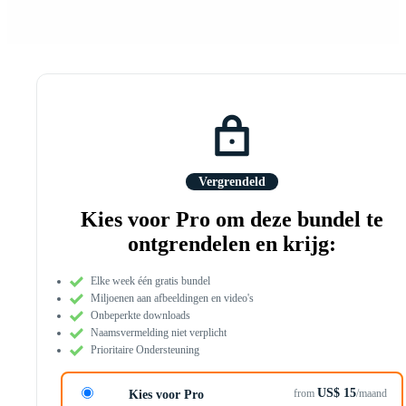
Vergrendeld
Kies voor Pro om deze bundel te
ontgrendelen en krijg:
Elke week één gratis bundel
Miljoenen aan afbeeldingen en video's
Onbeperkte downloads
Naamsvermelding niet verplicht
Prioritaire Ondersteuning
US$ 15
from
/maand
Kies voor Pro