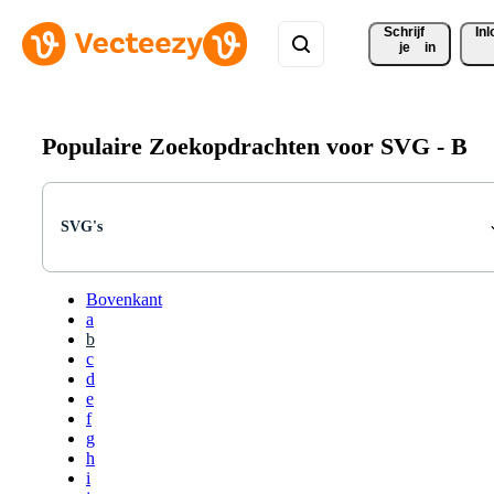
Schrijf 
In
je
in
Populaire Zoekopdrachten voor SVG -
B
SVG's
Bovenkant
a
b
c
d
e
f
g
h
i