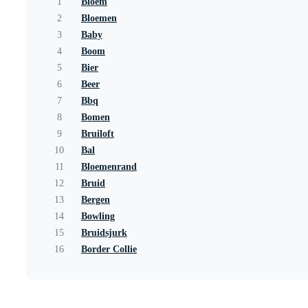
1
Bloem
2
Bloemen
3
Baby
4
Boom
5
Bier
6
Beer
7
Bbq
8
Bomen
9
Bruiloft
10
Bal
11
Bloemenrand
12
Bruid
13
Bergen
14
Bowling
15
Bruidsjurk
16
Border Collie