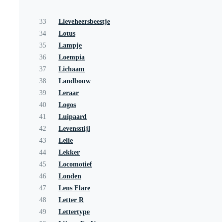
33
Lieveheersbeestje
34
Lotus
35
Lampje
36
Loempia
37
Lichaam
38
Landbouw
39
Leraar
40
Logos
41
Luipaard
42
Levensstijl
43
Lelie
44
Lekker
45
Locomotief
46
Londen
47
Lens Flare
48
Letter R
49
Lettertype