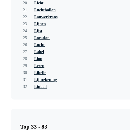
20
Licht
21
Luchtballon
22
Lauwerkrans
23
Lijnen
24
Lijst
25
Location
26
Lucht
27
Label
28
Lion
29
Lezen
30
Libelle
31
Lijntekening
32
Liniaal
Top 33 - 83