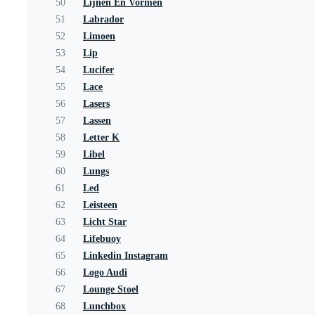
50
Lijnen En Vormen
51
Labrador
52
Limoen
53
Lip
54
Lucifer
55
Lace
56
Lasers
57
Lassen
58
Letter K
59
Libel
60
Lungs
61
Led
62
Leisteen
63
Licht Star
64
Lifebuoy
65
Linkedin Instagram
66
Logo Audi
67
Lounge Stoel
68
Lunchbox