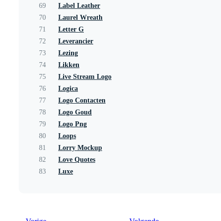
69
Label Leather
70
Laurel Wreath
71
Letter G
72
Leverancier
73
Lezing
74
Likken
75
Live Stream Logo
76
Logica
77
Logo Contacten
78
Logo Goud
79
Logo Png
80
Loops
81
Lorry Mockup
82
Love Quotes
83
Luxe