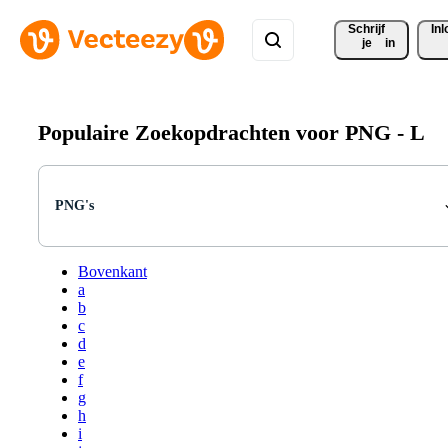
Schrijf 
In
je
in
Populaire Zoekopdrachten voor PNG -
L
PNG's
Bovenkant
a
b
c
d
e
f
g
h
i