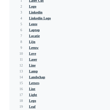
1
Laser Cut
2
Logo
3
Linkedin
4
Linkedin Logo
5
Lente
6
Laptop
7
Locatie
8
Lijn
9
Leeuw
10
Love
11
Laser
12
Line
13
Lamp
14
Landschap
15
Letters
16
Lint
17
Light
18
Lego
19
Leaf