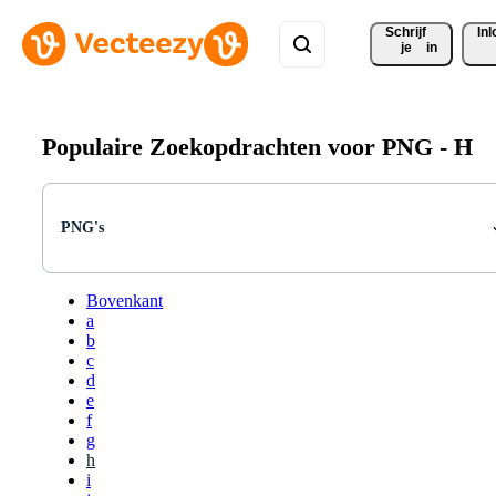
Schrijf 
In
je
in
Populaire Zoekopdrachten voor PNG -
H
PNG's
Bovenkant
a
b
c
d
e
f
g
h
i