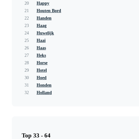
20
Happy
21
Houten Bord
22
Handen
23
Haag
24
Huwelijk
25
Haai
26
Haas
27
Heks
28
Horse
29
Hotel
30
Hoed
31
Honden
32
Holland
Top 33 - 64