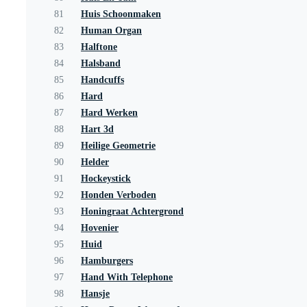
81
Huis Schoonmaken
82
Human Organ
83
Halftone
84
Halsband
85
Handcuffs
86
Hard
87
Hard Werken
88
Hart 3d
89
Heilige Geometrie
90
Helder
91
Hockeystick
92
Honden Verboden
93
Honingraat Achtergrond
94
Hovenier
95
Huid
96
Hamburgers
97
Hand With Telephone
98
Hansje