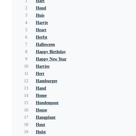
1
Hart
2
Hond
3
Huis
4
Hartje
5
Heart
6
Herfst
7
Halloween
8
Happy Birthday
9
Happy New Year
10
Hartjes
11
Hert
12
Hamburger
13
Hand
14
Home
15
Hondenpoot
16
House
17
Hangplant
18
Hout
19
Hulst