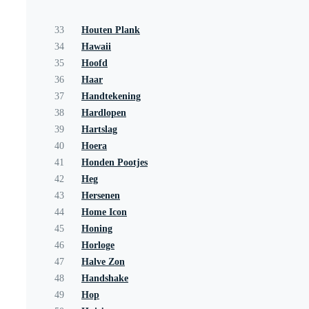
33
Houten Plank
34
Hawaii
35
Hoofd
36
Haar
37
Handtekening
38
Hardlopen
39
Hartslag
40
Hoera
41
Honden Pootjes
42
Heg
43
Hersenen
44
Home Icon
45
Honing
46
Horloge
47
Halve Zon
48
Handshake
49
Hop