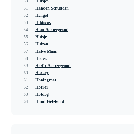
50
Huisjes
51
Handen Schudden
52
Hengel
53
Hibiscus
54
Hout Achtergrond
55
Huisje
56
Huizen
57
Halve Maan
58
Hedera
59
Herfst Achtergrond
60
Hockey
61
Honingraat
62
Horror
63
Hotdog
64
Hand Getekend