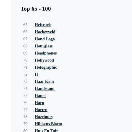
Top 65 - 100
65
Heftruck
66
Hockeyveld
67
Hond Logo
68
Hourglass
69
Headphones
70
Hollywood
71
Holographic
72
H
73
Haar Kam
74
Handstand
75
Hanoi
76
Harp
77
Harten
78
Hazelnuts
79
Hibiscus Bloem
80
Huis En Tuin