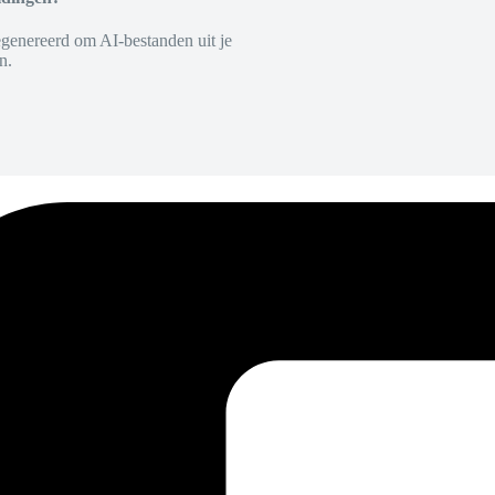
egenereerd om AI-bestanden uit je
n.