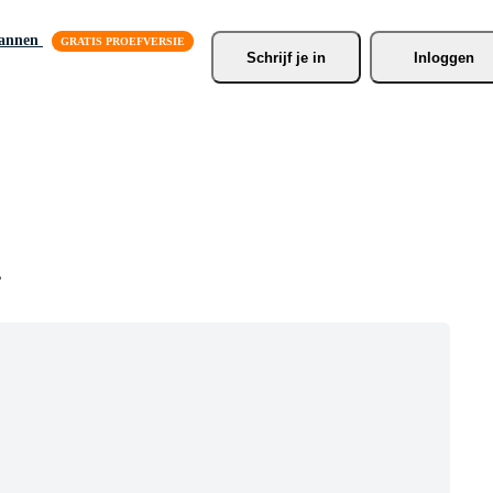
lannen
Schrijf je
 in
Inloggen