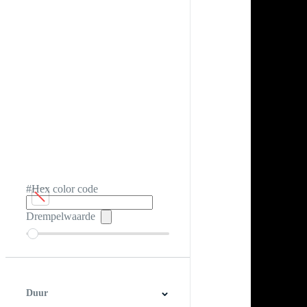
#Hex color code
Drempelwaarde
Duur