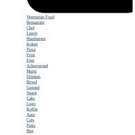
Vegetarian Food
Restaurant
Chef
Lunch
Hamburger
Koken
Pizza
Fruit
Eten
Achtergrond
Markt
Drinken
Brood
Gezond
Snack
Cake
Logo
Koffie
Auto
Cafe
Pasta
Bier