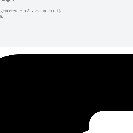
egenereerd om AI-bestanden uit je
n.