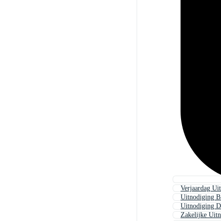
Verjaardag Ui
Uitnodiging Br
Uitnodiging D
Zakelijke Uit