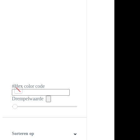
#Hex color code
Drempelwaarde
Sorteren op