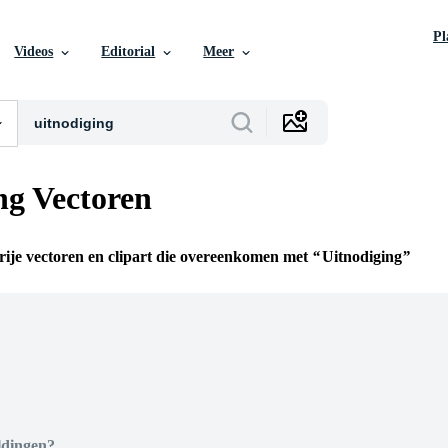
P
Videos
Editorial
Meer
ng Vectoren
rije vectoren en clipart die overeenkomen met
Uitnodiging
n
ldingen?