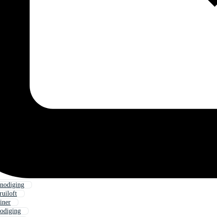
tnodiging
uiloft
iner
nodiging