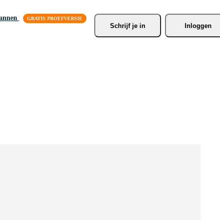
lannen
Schrijf je
 in
Inloggen