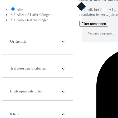
Gebruik het filter AI-g
Alle
resultaten te verwijdere
Alleen AI-afbeeldingen
Niet-AI-afbeeldingen
Filter toepassen
Vectoren gesponsord
Oriëntatie
Horizontaal
Verticaal
Vierkant
Panoramic
Trefwoorden uitsluiten
Bijdragers uitsluiten
Kleur