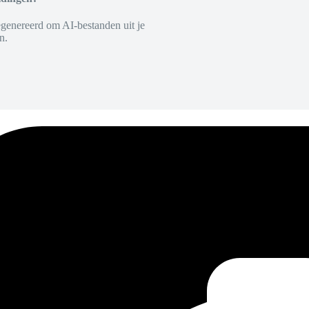
egenereerd om AI-bestanden uit je
n.