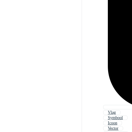
Vlag
Symbool
Icoon
Vector