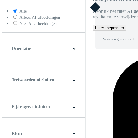
Gebruik het filter AI-g
Alle
resultaten te verwijdere
Alleen AI-afbeeldingen
Niet-AI-afbeeldingen
Filter toepassen
Vectoren gesponsord
Oriëntatie
Horizontaal
Verticaal
Vierkant
Panoramic
Trefwoorden uitsluiten
Bijdragers uitsluiten
Kleur