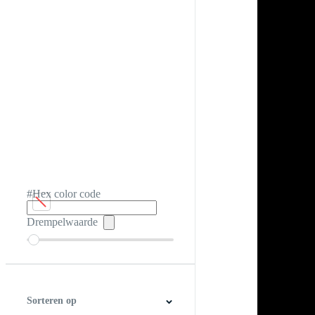
#Hex color code
Drempelwaarde
Sorteren op