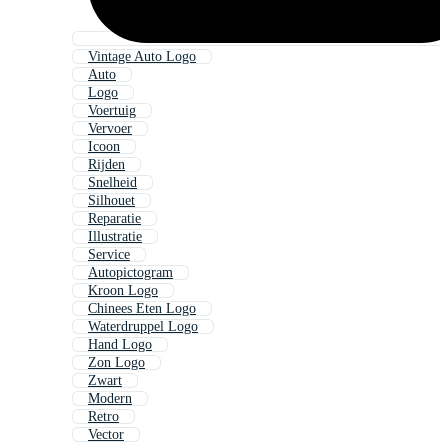
Vintage Auto Logo
Auto
Logo
Voertuig
Vervoer
Icoon
Rijden
Snelheid
Silhouet
Reparatie
Illustratie
Service
Autopictogram
Kroon Logo
Chinees Eten Logo
Waterdruppel Logo
Hand Logo
Zon Logo
Zwart
Modern
Retro
Vector