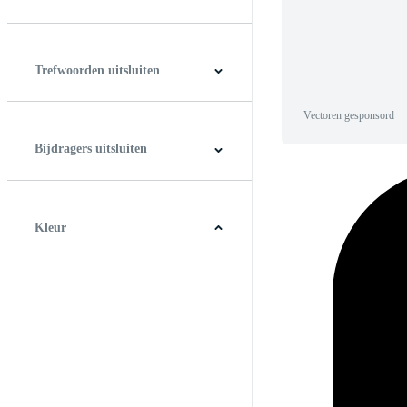
Horizontaal
Verticaal
Vierkant
Panoramic
Trefwoorden uitsluiten
Vectoren gesponsord
Bijdragers uitsluiten
Kleur