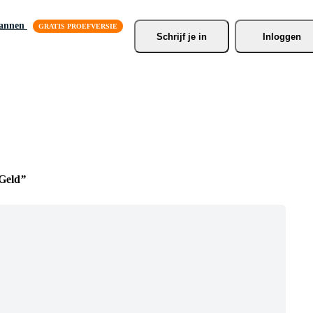
lannen
Schrijf je
 in
Inloggen
Geld