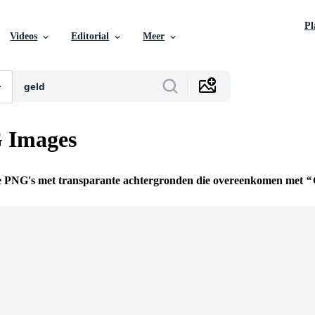
P
Videos
Editorial
Meer
 Images
je PNG's met transparante achtergronden die overeenkomen met
n