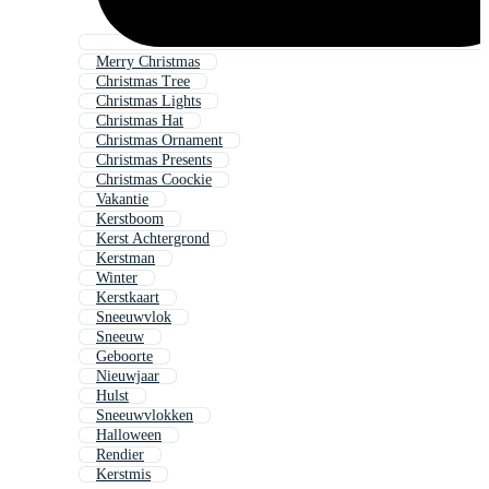
Merry Christmas
Christmas Tree
Christmas Lights
Christmas Hat
Christmas Ornament
Christmas Presents
Christmas Coockie
Vakantie
Kerstboom
Kerst Achtergrond
Kerstman
Winter
Kerstkaart
Sneeuwvlok
Sneeuw
Geboorte
Nieuwjaar
Hulst
Sneeuwvlokken
Halloween
Rendier
Kerstmis