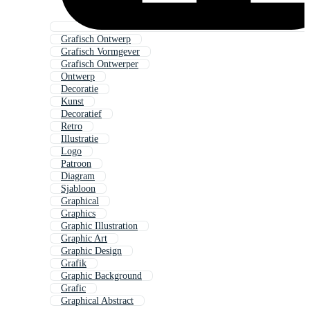
Grafisch Ontwerp
Grafisch Vormgever
Grafisch Ontwerper
Ontwerp
Decoratie
Kunst
Decoratief
Retro
Illustratie
Logo
Patroon
Diagram
Sjabloon
Graphical
Graphics
Graphic Illustration
Graphic Art
Graphic Design
Grafik
Graphic Background
Grafic
Graphical Abstract