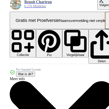
Benoit Chartron
Volgen
6.276 Middelen
Gratis met Proefversie
Naamsvermelding niet verplich
Collectie
Vergelijkbaar
Pin
Delen
Pro Standard Licentie
Wat is dit?
Meer info