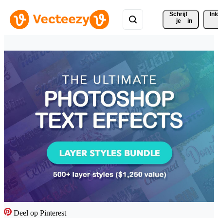
Schrijf 
In
je
in
Deel op Pinterest