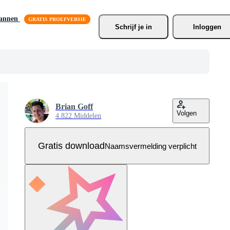
lannen
Schrijf je
 in
Inloggen
Brian Goff
Volgen
4.822 Middelen
Gratis download
Naamsvermelding verplicht