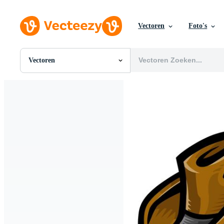
Vectoren
Foto's
Vectoren
Alle Afbeeldingen
Foto's
PNGs
PSDs
SVGs
Sjablonen
Vectoren
Videos
Motion graphics
Redactionele Afbeeldingen
Redactionele Evenementen